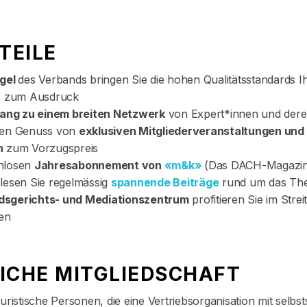
TEILE
egel
des Verbands bringen Sie die hohen Qualitätsstandards I
s zum Ausdruck
ang zu einem breiten Netzwerk
von Expert*innen und de
den Genuss von
exklusiven Mitgliederveranstaltungen und
n
zum Vorzugspreis
nlosen
Jahresabonnement von
«m&k»
(Das DACH-Magazin
lesen Sie regelmässig
spannende Beiträge
rund um das The
dsgerichts- und Mediationszentrum
profitieren Sie im Streit
en
ICHE MITGLIEDSCHAFT
juristische Personen, die eine Vertriebsorganisation mit selbs