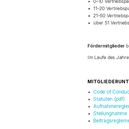
0–10 Vertriebspa
11–20 Vertriebsp
21–50 Vertriebsp
über 51 Vertrieb
Fördermitglieder
b
Im Laufe des Jahres
MITGLIEDERUN
Code of Conduc
Statuten (pdf)
Aufnahmereglem
Stellungnahme M
Beitragsregleme