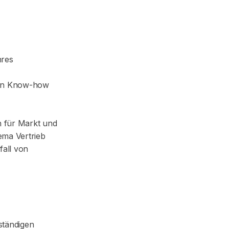
hres
ren Know-how
 für Markt und
ma Vertrieb
fall von
tständigen