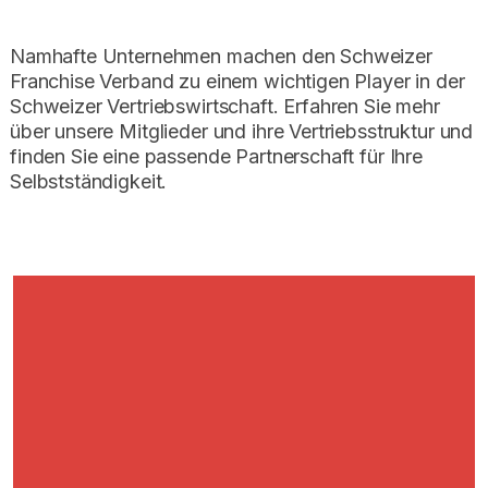
Namhafte Unternehmen machen den Schweizer
Franchise Verband zu einem wichtigen Player in der
Schweizer Vertriebswirtschaft. Erfahren Sie mehr
über unsere Mitglieder und ihre Vertriebsstruktur und
finden Sie eine passende Partnerschaft für Ihre
Selbstständigkeit.
UNSERE MITGLIEDER
UNSERE MITGLIEDER
UNSERE MITGLIEDER
UNSERE MITGLIEDER
UNSERE MITGLIEDER
UNSERE MITGLIEDER
UNSERE MITGLIEDER
UNSERE MITGLIEDER
UNSERE MITGLIEDER
UNSERE MITGLIEDER
UNSERE MITGLIEDER
UNSERE MITGLIEDER
UNSERE MITGLIEDER
UNSERE MITGLIEDER
UNSERE MITGLIEDER
UNSERE MITGLIEDER
UNSERE MITGLIEDER