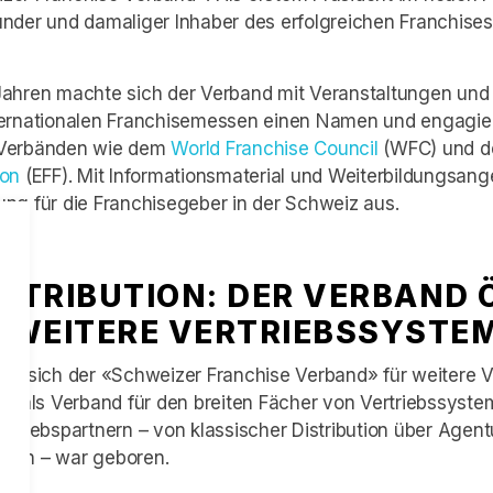
ünder und damaliger Inhaber des erfolgreichen Franchise
Jahren machte sich der Verband mit Veranstaltungen und
ternationalen Franchisemessen einen Namen und engagier
 Verbänden wie dem
World Franchise Council
(WFC) und d
ion
(EFF). Mit Informationsmaterial und Weiterbildungsan
ung für die Franchisegeber in der Schweiz aus.
ISTRIBUTION: DER VERBAND 
R WEITERE VERTRIEBSSYSTE
ete sich der «Schweizer Franchise Verband» für weitere V
n» als Verband für den breiten Fächer von Vertriebssyste
rtriebspartnern – von klassischer Distribution über Agent
emen – war geboren.