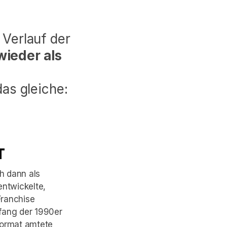
Verlauf der
wieder als
as gleiche:
T
h dann als
entwickelte,
Franchise
fang der 1990er
Format amtete