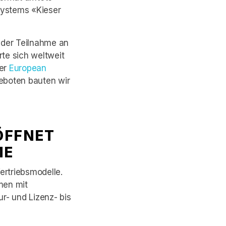
systems «Kieser
 der Teilnahme an
te sich weltweit
er
European
geboten bauten wir
ÖFFNET
ME
ertriebsmodelle.
men mit
ur- und Lizenz- bis